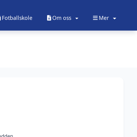
Fotballskole
Om oss
Mer
todden.