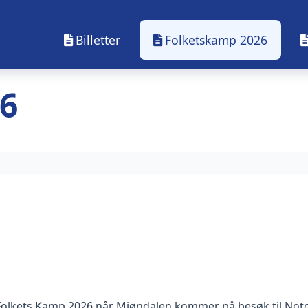
Billetter
Folketskamp 2026
6
til Folkets Kamp 2026 når Mjøndalen kommer på besøk til No