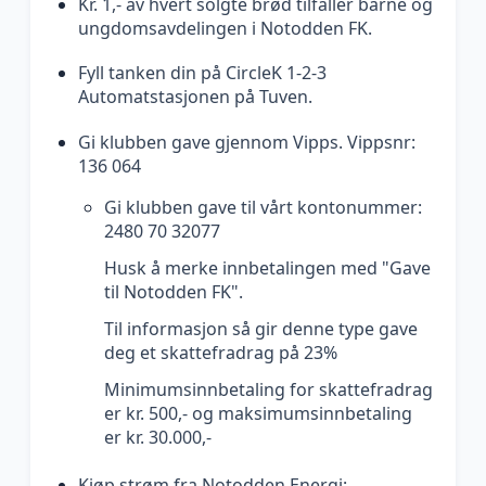
Kr. 1,- av hvert solgte brød tilfaller barne og
ungdomsavdelingen i Notodden FK.
Fyll tanken din på CircleK 1-2-3
Automatstasjonen på Tuven.
Gi klubben gave gjennom Vipps. Vippsnr:
136 064
Gi klubben gave til vårt kontonummer:
2480 70 32077
Husk å merke innbetalingen med "Gave
til Notodden FK".
Til informasjon så gir denne type gave
deg et skattefradrag på 23%
Minimumsinnbetaling for skattefradrag
er kr. 500,- og maksimumsinnbetaling
er kr. 30.000,-
Kjøp strøm fra Notodden Energi: